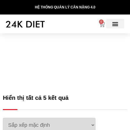
HỆ THỐNG QUẢN LÝ CÂN NẶNG 4.0
0
THIẾT BỊ, PHỤ KIỆN
Hiển thị tất cả 5 kết quả