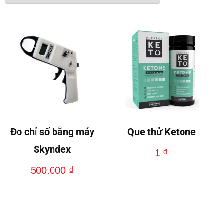
Đọc
tiếp
Đo chỉ số bằng máy
Que thử Ketone
Skyndex
1
₫
500.000
₫