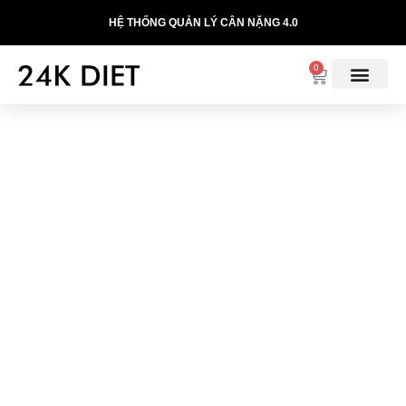
HỆ THỐNG QUẢN LÝ CÂN NẶNG 4.0
0
CÁCH BẢO QUẢN VÀ
SỬ DỤNG CÁC LOẠI
CHẢO ĐỂ NẤU THỰC
ĐƠN GIẢM CÂN