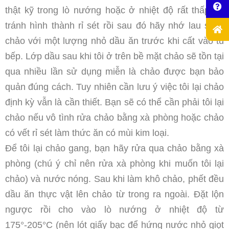
thật kỹ trong lò nướng hoặc ở nhiệt độ rất thấp để
tránh hình thành rỉ sét rồi sau đó hãy nhớ lau sạch
chảo với một lượng nhỏ dầu ăn trước khi cất vào tủ
bếp. Lớp dầu sau khi tôi ở trên bề mặt chảo sẽ tồn tại
qua nhiều lần sử dụng miễn là chảo được bạn bảo
quản đúng cách. Tuy nhiên cần lưu ý việc tôi lại chảo
định kỳ vẫn là cần thiết. Bạn sẽ có thể cần phải tôi lại
chảo nếu vô tình rửa chảo bằng xà phòng hoặc chảo
có vết rỉ sét làm thức ăn có mùi kim loại.
Để tôi lại chảo gang, bạn hãy rửa qua chảo bằng xà
phòng (chú ý chỉ nên rửa xà phòng khi muốn tôi lại
chảo) và nước nóng. Sau khi làm khô chảo, phết đều
dầu ăn thực vật lên chảo từ trong ra ngoài. Đặt lộn
ngược rồi cho vào lò nướng ở nhiệt độ từ
175°-205°C (nên lót giấy bạc để hứng nước nhỏ giọt