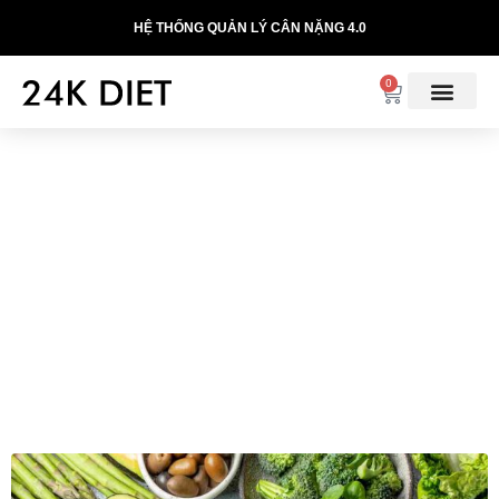
HỆ THỐNG QUẢN LÝ CÂN NẶNG 4.0
0
20 LOẠI THỰC PHẨM
NÊN ĂN Ở CHẾ ĐỘ ĂN
KETO