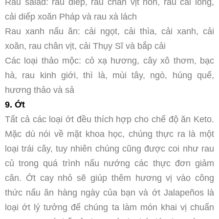
Rau salad: rau diếp, rau chân vịt non, rau cải lông,
cải diếp xoăn Pháp và rau xà lách
Rau xanh nấu ăn: cải ngọt, cải thìa, cải xanh, cải
xoăn, rau chân vịt, cải Thụy Sĩ và bắp cải
Các loại thảo mộc: cỏ xạ hương, cây xô thơm, bạc
hà, rau kinh giới, thì là, mùi tây, ngò, húng quế,
hương thảo và sả
9. Ớt
Tất cả các loại ớt đều thích hợp cho chế độ ăn Keto.
Mặc dù nói về mặt khoa học, chúng thực ra là một
loại trái cây, tuy nhiên chúng cũng được coi như rau
củ trong quá trình nấu nướng các thực đơn giảm
cân. Ớt cay nhỏ sẽ giúp thêm hương vị vào công
thức nấu ăn hàng ngày của bạn và ớt Jalapeños là
loại ớt lý tưởng để chúng ta làm món khai vị chuẩn