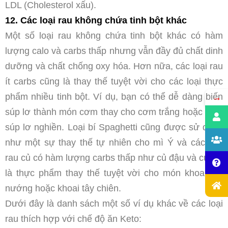
LDL (Cholesterol xấu).
12. Các loại rau không chứa tinh bột khác
Một số loại rau không chứa tinh bột khác có hàm
lượng calo và carbs thấp nhưng vẫn đầy đủ chất dinh
dưỡng và chất chống oxy hóa. Hơn nữa, các loại rau
ít carbs cũng là thay thế tuyệt vời cho các loại thực
phẩm nhiều tinh bột. Ví dụ, bạn có thể dễ dàng biến
→
súp lơ thành món cơm thay cho cơm trắng hoặc món
súp lơ nghiền. Loại bí Spaghetti cũng được sử dụng
như một sự thay thế tự nhiên cho mì Ý và các loại
rau củ có hàm lượng carbs thấp như củ đậu và củ cải
là thực phẩm thay thế tuyệt vời cho món khoai tây
nướng hoặc khoai tây chiên.
Dưới đây là danh sách một số ví dụ khác về các loại
rau thích hợp với chế độ ăn Keto: