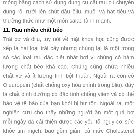
mỏng bằng cách sử dụng dụng cụ cắt rau củ chuyên
dụng rồi rưới lên chút dầu ôliu, muối và hạt tiêu và
thưởng thức như một món salad lành mạnh.
11. Rau nhiều chất béo
Trái bơ và ôliu, tuy nói về mặt khoa học cũng được
xếp là hai loại trái cây nhưng chúng lại là một trong
số các loại rau đặc biệt nhất bởi vì chúng có hàm
lượng chất béo khá cao. Chúng cũng chứa nhiều
chất xơ và ít lượng tinh bột thuần. Ngoài ra còn có
Oleuropein (chất chống oxy hóa chính trong ôliu), đây
là chất dinh dưỡng có đặc tính chống viêm và có thể
bảo vệ tế bào của bạn khỏi bị hư tổn. Ngoài ra, một
nghiên cứu cho thấy những người ăn một quả bơ
mỗi ngày đã cải thiện được các yếu tố nguy cơ sức
khỏe tim mạch, bao gồm giảm cả mức Cholesterol