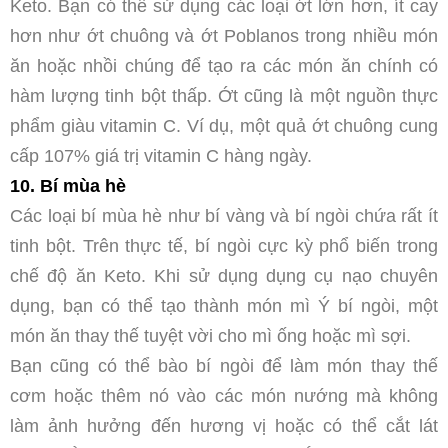
Keto. Bạn có thể sử dụng các loại ớt lớn hơn, ít cay
hơn như ớt chuông và ớt Poblanos trong nhiều món
ăn hoặc nhồi chúng để tạo ra các món ăn chính có
hàm lượng tinh bột thấp. Ớt cũng là một nguồn thực
phẩm giàu vitamin C. Ví dụ, một quả ớt chuông cung
cấp 107% giá trị vitamin C hàng ngày.
10. Bí mùa hè
Các loại bí mùa hè như bí vàng và bí ngòi chứa rất ít
tinh bột. Trên thực tế, bí ngòi cực kỳ phổ biến trong
chế độ ăn Keto. Khi sử dụng dụng cụ nạo chuyên
dụng, bạn có thể tạo thành món mì Ý bí ngòi, một
món ăn thay thế tuyệt vời cho mì ống hoặc mì sợi.
Bạn cũng có thể bào bí ngòi để làm món thay thế
cơm hoặc thêm nó vào các món nướng mà không
làm ảnh hưởng đến hương vị hoặc có thể cắt lát